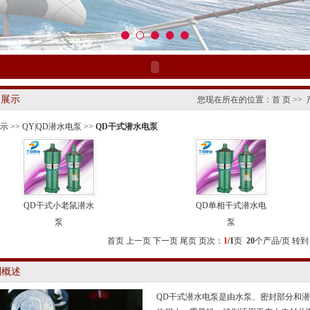
品展示
您现在所在的位置：
首 页
>>
示
>>
QY|QD潜水电泵
>>
QD干式潜水电泵
QD干式小老鼠潜水
QD单相干式潜水电
泵
泵
首页 上一页 下一页 尾页 页次：
1
/1
页
20
个产品/页 转到
列概述
QD干式潜水电泵
是由水泵、密封部分和潜