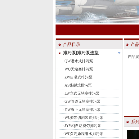
产品目录
产
排污泵|排污泵选型
产品展
·
QW潜水式排污泵
·
WQ无堵塞排污泵
·
ZW自吸式排污泵
·
AS撕裂式排污泵
·
LW立式无堵塞排污泵
·
GW管道无堵塞排污泵
·
YW液下无堵塞排污泵
·
WQK带切割装置排污泵
系
·
JYWQ自动搅匀排污泵
·
WQX高扬程潜水排污泵