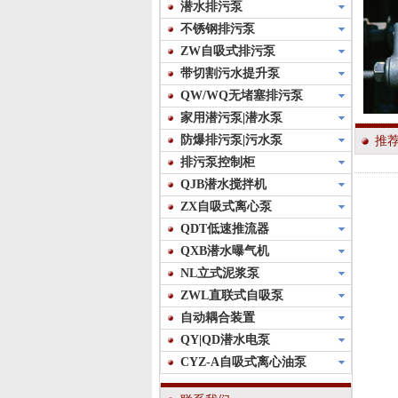
潜水排污泵
不锈钢排污泵
ZW自吸式排污泵
带切割污水提升泵
QW/WQ无堵塞排污泵
家用潜污泵|潜水泵
防爆排污泵|污水泵
推
排污泵控制柜
QJB潜水搅拌机
ZX自吸式离心泵
QDT低速推流器
QXB潜水曝气机
NL立式泥浆泵
ZWL直联式自吸泵
自动耦合装置
QY|QD潜水电泵
CYZ-A自吸式离心油泵