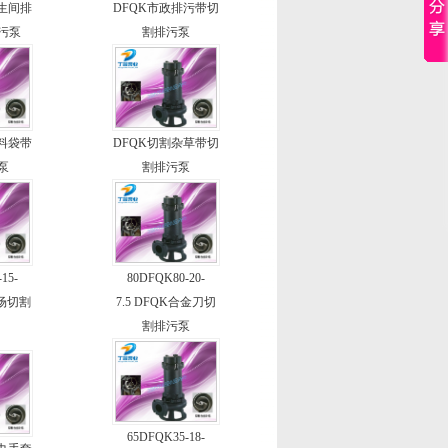
卫生间排
DFQK市政排污带切
污泵
割排污泵
塑料袋带
DFQK切割杂草带切
泵
割排污泵
15-
80DFQK80-20-
殖场切割
7.5 DFQK合金刀切
割排污泵
65DFQK35-18-