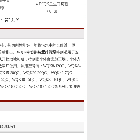
毛巾手套
4 DFQK卫生间切割
污泵
排污泵
：
强，带切割性能好，能将污水中的长纤维、塑
碎后排出。
WQK
带切割装置排污泵
特别适用于造
及开挖池塘河道，特别是个体食品加工场，个体齐
造漆厂使用。
常用型号有：WQK8-12QG、WQK8-
QK15-30QG、WQK20-20QG、WQK40-7QG、
15QG、WQK40-15QG、WQK85-10QG、WQK65-
G、WQK100-25QG、WQK180-15QG等系列，欢迎咨
联系我们