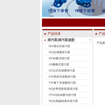
产品目录
产
排污泵|排污泵选型
产品展
·
QW潜水式排污泵
·
WQ无堵塞排污泵
·
ZW自吸式排污泵
·
AS撕裂式排污泵
·
LW立式无堵塞排污泵
·
GW管道无堵塞排污泵
·
YW液下无堵塞排污泵
·
WQK带切割装置排污泵
·
JYWQ自动搅匀排污泵
·
WQX高扬程潜水排污泵