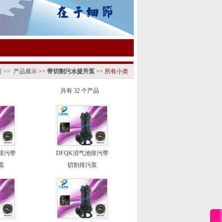
页
>>
产品展示
>>
带切割污水提升泵
>> 所有小类
共有 32 个产品
池排污带
DFQK沼气池排污带
泵
切割排污泵