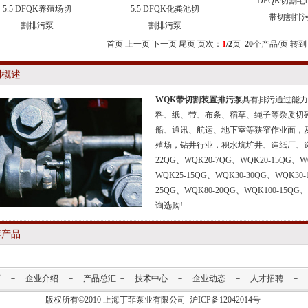
DFQK切割
5.5 DFQK养殖场切
5.5 DFQK化粪池切
带切割排
割排污泵
割排污泵
首页 上一页
下一页
尾页
页次：
1
/2
页
20
个产品/页 转到
列概述
WQK
带切割装置排污泵
具有排污通过能力
料、纸、带、布条、稻草、绳子等杂质切
船、通讯、航运、地下室等狭窄作业面，
殖场，钻井行业，积水坑圹井、造纸厂、
22QG、WQK20-7QG、WQK20-15QG、W
WQK25-15QG、WQK30-30QG、WQK30-
25QG、WQK80-20QG、WQK100-15Q
询选购!
荐产品
页
－
企业介绍
－
产品总汇
－
技术中心
－
企业动态
－
人才招聘
－
版权所有©2010
上海丁菲泵业有限公司
沪ICP备12042014号