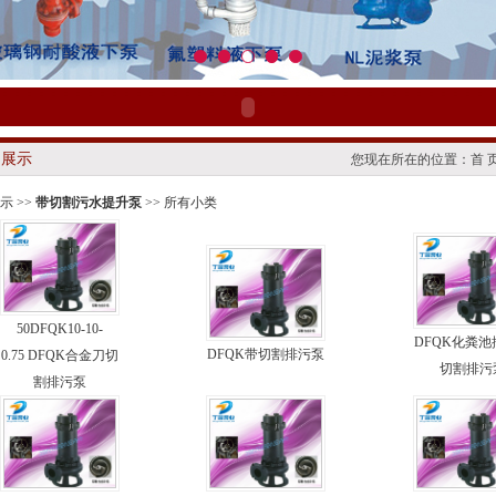
品展示
您现在所在的位置：
首 
示
>>
带切割污水提升泵
>> 所有小类
50DFQK10-10-
DFQK化粪
DFQK带切割排污泵
0.75 DFQK合金刀切
切割排污
割排污泵