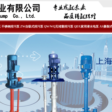
不锈钢排污泵
ZW自吸式排污泵
QW/WQ无堵塞排污泵
QDX家用潜水电泵
AS撕裂式